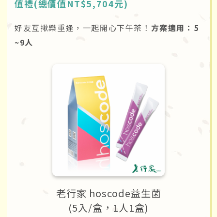
值禮(總價值NT$5,704元)
好友互揪樂重逢，一起開心下午茶！
方案適用：5
~9人
老行家 hoscode益生菌
(5入/盒，1人1盒)