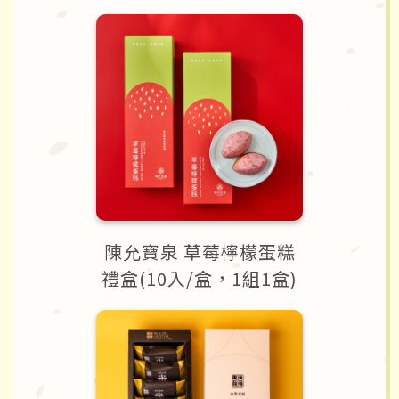
陳允寶泉 草莓檸檬蛋糕
禮盒(10入/盒，1組1盒)