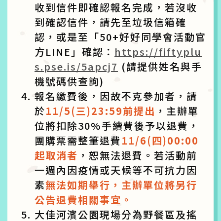
收到信件即確認報名完成，若沒收
到確認信件，請先至垃圾信箱確
認，或是至「50+好好同學會活動官
方LINE」確認：
https://fiftyplu
s.pse.is/5apcj7
(請提供姓名與手
機號碼供查詢)
報名繳費後，因故不克參加者，請
於
11/5(三)23:59前提出
，主辦單
位將扣除30%手續費後予以退費，
團購票需整筆退費
11/6(四)00:00
起取消者
，恕無法退費。若活動前
一週內因疫情或天候等不可抗力因
素
無法如期舉行，主辦單位將另行
公告退費相關事宜。
大佳河濱公園現場分為野餐區及搖