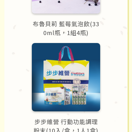
布魯貝莉 藍莓氣泡飲(33
0ml瓶，1組4瓶)
步步維營 行動功能調理
粉末(10入/盒，1人1盒)