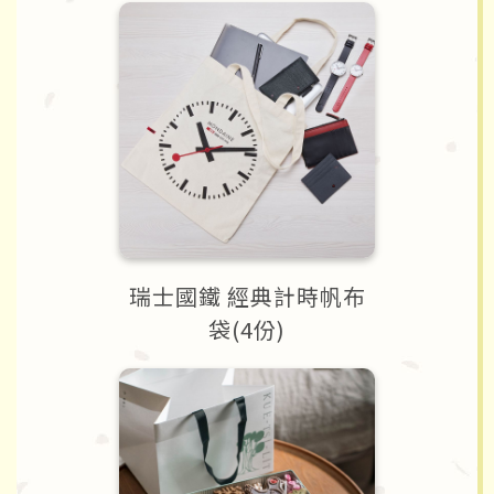
瑞士國鐵 經典計時帆布
袋(4份)