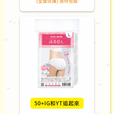
(全面防護) 迷你包組
50+IG和YT追起來